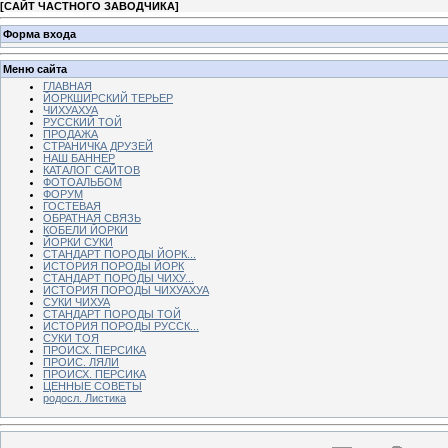
[
САЙТ ЧАСТНОГО ЗАВОДЧИКА
]
Форма входа
Меню сайта
ГЛАВНАЯ
ЙОРКШИРСКИЙ ТЕРЬЕР
ЧИХУАХУА
РУССКИЙ ТОЙ
ПРОДАЖА
СТРАНИЧКА ДРУЗЕЙ
НАШ БАННЕР
КАТАЛОГ САЙТОВ
ФОТОАЛЬБОМ
ФОРУМ
ГОСТЕВАЯ
ОБРАТНАЯ СВЯЗЬ
КОБЕЛИ ЙОРКИ
ЙОРКИ СУКИ
СТАНДАРТ ПОРОДЫ ЙОРК...
ИСТОРИЯ ПОРОДЫ ЙОРК
СТАНДАРТ ПОРОДЫ ЧИХУ...
ИСТОРИЯ ПОРОДЫ ЧИХУАХУА
СУКИ ЧИХУА
СТАНДАРТ ПОРОДЫ ТОЙ
ИСТОРИЯ ПОРОДЫ РУССК...
СУКИ ТОЯ
ПРОИСХ. ПЕРСИКА
ПРОИС. ЛЯЛИ
ПРОИСХ. ПЕРСИКА
ЦЕННЫЕ СОВЕТЫ
родосл. Листика